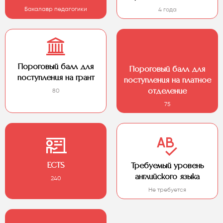
Бакалавр педагогики
4 года
Пороговый балл для
Пороговый балл для
поступления на грант
поступления на платное
80
отделение
75
ECTS
Требуемый уровень
английского языка
240
Не требуется