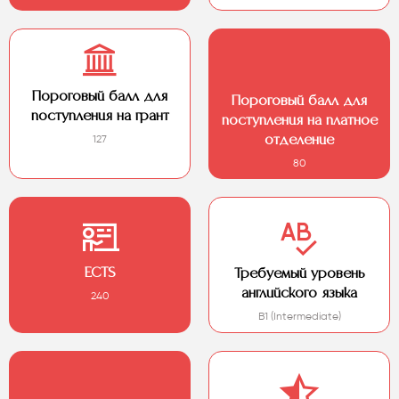
Пороговый балл для
Пороговый балл для
поступления на грант
поступления на платное
127
отделение
80
ECTS
Требуемый уровень
английского языка
240
B1 (Intermediate)