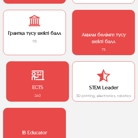
Грантқа түсу шекті балл
Ақылы бөлімге түсу
115
шекті балл
75
ECTS
STEM Leader
240
3D printing, electronics, robotics
IB Educator