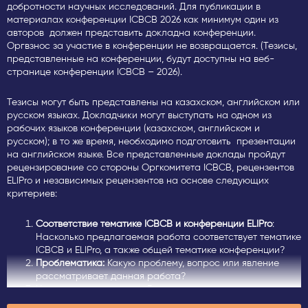
добротности научных исследований. Для публикации в
материалах конференции ICBCB 2026 как минимум один из
авторов должен представить докладна конференции.
Оргвзнос за участие в конференции не возвращается. (Тезисы,
представленные на конференции, будут доступны на веб-
странице конференции ICBCB – 2026).
Тезисы могут быть представлены на казахском, английском или
русском языках. Докладчики могут выступать на одном из
рабочих языков конференции (казахском, английском и
русском); в то же время, необходимо подготовить презентации
на английском языке. Все представленные доклады пройдут
рецензирование
со стороны Оргкомитета ICBCB, рецензентов
ELIPro и независимых рецензентов на основе следующих
критериев:
Соответствие тематике ICBCB и конференции ELIPro
:
Насколько предлагаемая работа соответствует тематике
ICBCB и ELIPro, а также общей тематике конференции?
Проблематика:
Какую проблему, вопрос или явление
рассматривает данная работа?
Новизна исследования: В чем заключается важность и
инновационный потенциал данной работы??