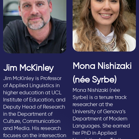
завершенные эмпирические исследования, так и
исследования на начальной стадии, либо находящиеся в
процессе разработки, а также концептуальные и
теоретические работы, основанные на всестороннем анализе
имеющихся данных. Представленные доклады могут
затрагивать как традиционные, так и
новые темы и содержать
глубокий и критический анализ вопросов, имеющих отношение
к тематике конференции.
Mona Nishizaki
Jim McKinley
(née Syrbe)
Jim McKinley is Professor
of Applied Linguistics in
Mona Nishizaki (née
higher education at UCL
Syrbe) is a tenure track
Institute of Education, and
researcher at the
Deputy Head of Research
University of Genova’s
in the Department of
Department of Modern
Culture, Communication
Languages. She earned
and Media. His research
her PhD in Applied
focuses on the intersection