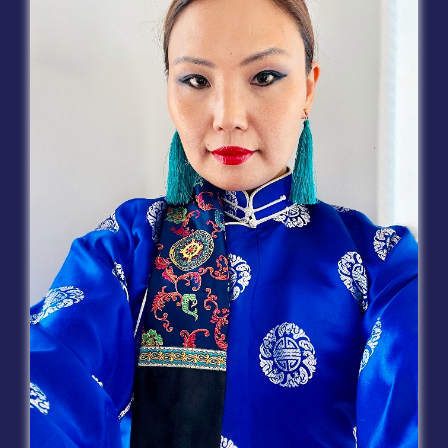
– Авторы несут полную ответственность за точность и
достоверность своих работ.
– Все представленные тезисы будут оценены в рамках двойного
слепого рецензирования до принятия комитетом конференции.
– Отправляя тезисы, автор подтверждает и передает свои
авторские права ICBCB – 2026.
– Материалы конференции, включая сборник тезисов и
электронные материалы конференции, будут опубликованы под
названием ICBCB: Future of Education in the Digital Era and
Transformative Learning и будут доступны на веб-сайте
“
https://sdu.edu.kz/en/icbcb-2026/
”
.
– Полная информация доступна на веб-сайтах
“
https://sdu.edu.kz/en/icbcb-2026/
”
и “
https://elipro.net/
”
ВАЖНО: Возможности публикации для участников конференции
Отобранные статьи конференции будут
бесплатно
опубликованы
в журнале
SDU Pedagogy and Teaching