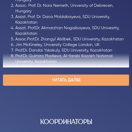
Assoc. Prof. Dr. Nora Nemeth, University of Debrecen,
Hungary
Assist. Prof. Dr. Dana Moldabayeva, SDU University,
Kazakhstan
Assist. Prof.Dr. Akmarzhan Nogaibayeva, SDU Univesrity,
Kazakhstan
Assoc.Prof.Dr. Zhangyl Abilbek, SDU University, Kazakhstan
Jim McKineley, University College London, UK
Prof.Dr. Dandai Yskakuly, SDU University, Kazakhstan
Prof.Dr. Gulmira Madieva, Al-farabi Kazakh National
University, Kazakhstan
Prof.Dr. Nuri Balta, University of International Business
Prof.Dr. William Fierman, Indiana State University, USA
Prof.Dr. Wu Xing Fing, Yili Normal University, China
ЧИТАТЬ ДАЛЕЕ
Assoc.Prof.Dr. Gulnar Kasymova, SDU University, Kazakhstan
Assoc.Prof.Dr. Alan Weber, Weill Cornell Medical College,
Qatar
Assoc.Prof.Dr. Aigul Sadvakasova, Academy of Public
Administration under the President of RK, Kazakhstan
Assoc.Prof.Dr. Gülperi Adilova, International Ataturk-Alatoo
University, Kyrgyzstan
КООРДИНАТОРЫ
Assoc.Prof.Dr. Birsel Karakoç, Uppsala University, Germany
Assoc.Prof.Dr. Georgeta Rată, BUASVM University, Romania