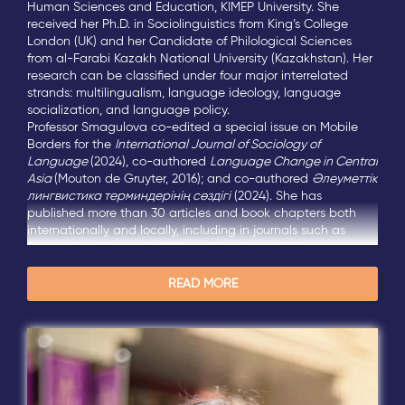
Human Sciences and Education, KIMEP University. She
областям науки в Австралии. Кроме того, согласно базе
received her Ph.D. in Sociolinguistics from King’s College
данных цитирования Stanford University, она входит в
London (UK) and her Candidate of Philological Sciences
верхние 2% наиболее цитируемых учёных мира.
from al-Farabi Kazakh National University (Kazakhstan). Her
research can be classified under four major interrelated
Гордая своим монгольским наследием, профессор
strands: multilingualism, language ideology, language
Довчин активно внедряет в свои исследования южные
socialization, and language policy.
теории, включая взгляды коренных народов. Она
Professor Smagulova co-edited a special issue on Mobile
руководила несколькими высокоэффективными
Borders for the
International Journal of Sociology of
исследовательскими проектами, направленными на
Language
(2024), co-authored
Language Change in Central
поддержку людей из числа коренных народов, беженцев
Asia
(Mouton de Gruyter, 2016); and co-authored
Әлеуметтік
и мигрантов в Австралии и за её пределами.
лингвистика терминдерінің сөздігі
(2024). She has
published more than 30 articles and book chapters both
Профессор Довчин является автором множества
internationally and locally, including in journals such as
исследовательских монографий и редактировала
International Journal of Bilingualism, Journal of
сборники у престижных международных издателей, таких
Sociolinguistics, International Journal of Bilingual Education
как Cambridge University Press и Oxford University Press.
and Bilingualism, World Englishes
,
International Journal of
READ MORE
Кроме того, она опубликовала более 70 рецензируемых
Sociology of Language
, and
Journal of Eurasian Studies
. She
статей в журналах, которые считаются эталонами
is a founding co-editor of two journals,
Central Asian Journal
научного мастерства в своей дисциплине.
of Language Teaching
and
Advances in Multilingual and
Multicultural Research
, and serves on the board of
Journal of
Sociolinguistics
and
International Journal of Sociology of
Language
.