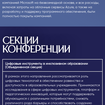
компанией Microsoft на безвозмездной основе, и все расходы,
Kymbat Smakova, SDU University, Kazakhstan
включая затраты на облачные сервисы Azure, а также на
Kumis Zhayikbay, SDU University, Kazakhstan
разработку и поддержку программного обеспечения, были
Dr. Saya Baisultanova, SDU University, Kazakhstan
полностью покрыты компанией.
Prof.
Bayan Kerimbekova, SDU University, Kazakhstan
Assoc. Prof. Saule Tulepova, SDU Univesrity, Kazakhstan
Assist. Prof. Elif Ozdemir, SDU University, Kazakhstan
Assoc. Prof. PhD, Yakup Doganay, SDU University,
Kazakhstan
СЕКЦИИ
Assoc. Prof. Bereke Zhumakayeva, SDU University,
Kazakhstan
КОНФЕРЕНЦИИ
Prof.Shattygul Yerkhozhina, SDU University, Kazakhstan
Assist. Prof. Gaziza Otarbayeva, SDU Univesity, Kazakhstan
Assist. Prof. Gulzhaina Nurmanova, SDU University,
Kazakhstan
Цифровые инструменты в инклюзивном образовании
Prof. Kurmangazy Sadykbekova, SDU University, Kazakhstan
(Объединенная секция)
Assoc. Prof. Bakhyt Sydykhanov, SDU University, Kazakhstan
Assoc. Prof. Bota Zhumakayeva, SDU University, Kazakhstan
В рамках этого направления рассматривается роль
Assoc. Prof. Dzhanbulat Kayinbaev, SDU University,
цифровых технологий в обеспечении равенства и
Kazakhstan
доступности в образовательных учреждениях. Принимаются
Assoc. Prof. Halit Yilmaz, SDU University, Kazakhstan
исследования в сфере цифровых инструментов, платформ и
Assoc. Prof. Gulmira Bekenova, SDU University, Kazakhstan
педагогических инноваций, которые могут поддерживать
Assist. Prof. Azatzhan Baitekov, SDU University, Kazakhstan
обучающихся с различными потребностями, снижать
Assoc. Prof. Aigul Dauletkulova, SDU University, Kazakhstan
различного рода барьеры и способствовать созданию