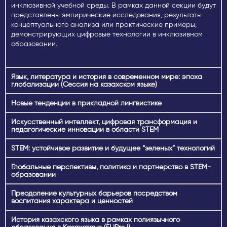
Assist. Prof. Dinara Yertargynkyzy, SDU University,
инклюзивной учебной среды. В рамках данной секции будут
Kazakhstan
представлены эмпирические исследования, результаты
Assist. Prof. Gulmira Myshbayeva, SDU University,
концептуального анализа или практические примеры,
Kazakhstan
демонстрирующих цифровые технологии в инклюзивном
Assist. Prof. Lyaila Iskakova, SDU University, Kazakhstan
образовании.
Assoc. Prof. Kurmangazy Bagasharov, SDU University,
Kazakhstan
Язык, литература и история в современном мире: эпоха
глобализации (Сессия на казахском языке)
Новые тенденции в прикладной лингвистике
Искусственный интеллект, цифровая трансформация и
педагогические инновации в области STEM
STEM: устойчивое развитие и будущее “зеленых” технологий
Глобальные перспективы, политика и партнерство в STEM-
образовании
Преодоление культурных барьеров посредством
воспитания характера и ценностей
История казахского языка в рамках полиязычного