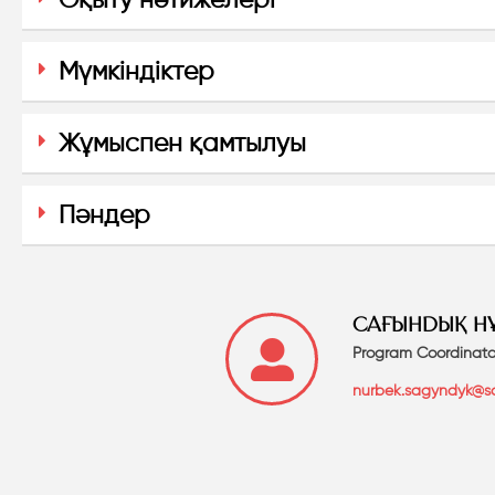
Мүмкіндіктер
Жұмыспен қамтылуы
Пәндер
САҒЫНДЫҚ Н
Program Coordinato
nurbek.sagyndyk@sd