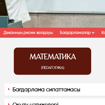
Деканның ресми жолдауы
Бағдарламалар
К
MАТЕМАТИКА
(ПЕДАГОГИКА)
Бағдарлама сипаттамасы
Оқыту нәтижелері