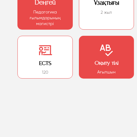
Деңгей
Ұзақтығы
Педагогика
2 жыл
ғылымдарының
магистрі
Оқыту тілі
ECTS
Ағылшын
120