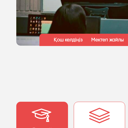
Қош келдіңіз
Мектеп жайлы