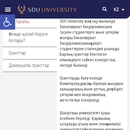
KZ
EN
Open toolbar
Біз туралы
SDU University жаңа оқу жылында
Мұқтаж топтарға бағытталған
1-қадам:
бакалавриат бағдарламасына
Qazaq Republic шәкіртақысы
түскен студенттерге және үлгерімі
Өтінімді қалай беруге
жоғары бакалавриат
Qazaq Republic шәкіртақы қабылдау
2-қадам:
болады?
бағдарламасының қазіргі
комиссиясы немесе тиісті
студенттеріне стипендия ұсынады.
мамандық бағдарламасы бойынша
Гранттар
Барлық гранттар бекітілген
SDU талапкерлері атанған немесе
өлшемдерге сәйкес конкурстық
қабылдау комиссиясы ұсынған
3-қадам:
Демеушілік гранттар
негізде бөлінеді.
тізімге енгізілген Қазақстан
Республикасының азаматтарына
Гранттарды бөлу кезінде
және келесі шарттардың біреуіне
білімгерлердің соңғы бірнеше жылдағы
немесе бірнешеуіне сәйкес келетін
халықаралық және ұлттық деңгейдегі
студенттерге беріледі:
үлгерімі мен академиялық
жетістіктері ескеріледі.
– жетім балалар немесе ата-
анасының қамқорлығынсыз қалған
Шәкіртақы университет қоры
балалар;
есебінен беріледі. Қаржылық
– I, II және III топтағы мүгедектер;
қолдауды ұсыну және оның мөлшері
– көп балалы отбасылардан шыққан
университеттің белгіленген ережелері
тұлғалар;