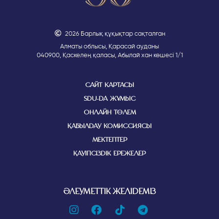
Білім-инновациялық лицейі”
түлектерінің бірлестігі. Іріктеу
критерийлері мен ережелері:
2026 Барлық құқықтар сақталған
– “Қостанай Білім-инновациялық
Алматы облысы, Қарасай ауданы
040900, Қаскелең қаласы, Абылай хан көшесі 1/1
лицейін” бітірген SDU студенттері.
– Семестрдегі стипендиаттардың ең
көп саны – 5 студент;
– Ай сайынғы стипендия мөлшері 20
САЙТ КАРТАСЫ
000 теңгені құрайды;
SDU-ДА ЖҰМЫС
– Шәкіртақы конкурсы студенттер
арасында өткізіледі.
ОНЛАЙН ТӨЛЕМ
ҚАБЫЛДАУ КОМИССИЯСЫ
МЕКТЕПТЕР
ҚАУІПСІЗДІК ЕРЕЖЕЛЕР
ӘЛЕУМЕТТІК ЖЕЛІДЕМІЗ
http://infomatrix.asia/