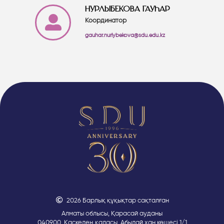
НУРЛЫБЕКОВА ГАУҺАР
Координатор
gauhar.nurlybekova@sdu.edu.kz
2026 Барлық құқықтар сақталған
Алматы облысы, Қарасай ауданы
040900, Қаскелең қаласы, Абылай хан көшесі 1/1