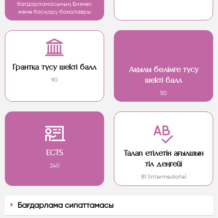
бағдарламасының Бизнес
және басқару бакалавры
Грантқа түсу шекті балл
Ақылы бөлімге түсу
90
шекті балл
50
ECTS
Талап етілетін ағылшын
тіл деңгейі
240
B1 (Intermediate)
Бағдарлама сипаттамасы