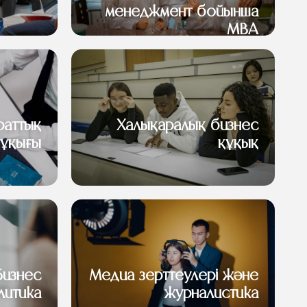
менеджмент бойынша
MBA
раттық
Халықаралық бизнес
құқығы
құқық
Бизнес
Медиа зерттеулері және
литика
журналистика