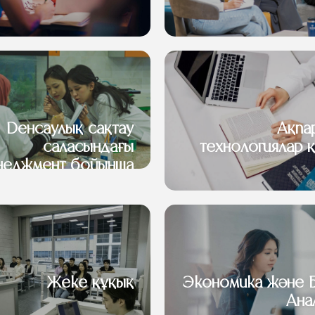
Денсаулық сақтау
Ақпа
саласындағы
технологиялар 
неджмент бойынша
EMBA
Жеке құқық
Экономика және 
Ана