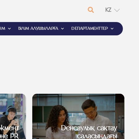
KZ
EN
ЫМ
БІЛІМ АЛУШЫЛАРҒА
ДЕПАРТАМЕНТТЕР
жмент
Денсаулық сақтау
не PR
саласындағы