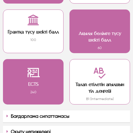
Грантқа түсу шекті балл
Ақылы бөлімге түсу
100
шекті балл
60
ECTS
Талап етілетін ағылшын
тіл деңгейі
240
B1 (Intermediate)
Бағдарлама сипаттамасы
Оқыту нәтижелері