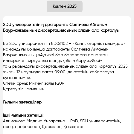
Көктем 2025
SDU университетінің докторанты Солтиева Айғаным
Бауржанқызының диссертациясының алдын ала қорғалуы
Біз SDU университетінің 8D06102 – «Компьютерлік ғылымдар»
мамандығы бойынша докторанты Солтиева Айғаным
Бауржанқызының «Аутизмі бар балаларға арналған
иммерсивті виртуалды шындық білім беру жүйесі»
тақырыбындағы диссертациясының алдын ала қорғалуы 2025
жылғы 12 наурызда сағат 09:00-де өтетінін хабарлауға
қуаныштымыз.
Өтетін орны: Митинг залы F209.
Қорғау тілі: ағылшын.
Ғылыми жетекшілер
Ішкі ғылыми жетекші:
Алиманова Мадина Унгаровна – PhD, SDU университетінің
асоц. профессоры, Қаскелең, Қазақстан.