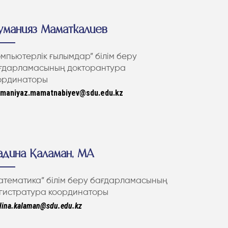
манияз Маматкалиев
омпьютерлік ғылымдар” білім беру
ғдарламасының докторантура
ординаторы
maniyaz.mamatnabiyev@sdu.edu.kz
дина Қаламан, MA
атематика” білім беру бағдарламасының
гистратура координаторы
ina.kalaman@sdu.edu.kz