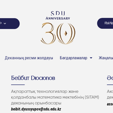
ҒЫЛ
Р
Деканның ресми жолдауы
Бағдарламалар
Жаңалы
Бейбит Дюсюпов
Әс
Ақпараттық технологиялар және
Ак
қолданбалы математика мектебінің (SITAM)
де
деканының орынбасары
ass
beibit.dyussyupov@sdu.edu.kz