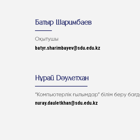
Батыр Шаримбаев
Оқытушы
batyr.sharimbayev@sdu.edu.kz
Нұрай Дәулетхан
“Компьютерлік ғылымдар” білім беру ба
nuray.dauletkhan@sdu.edu.kz