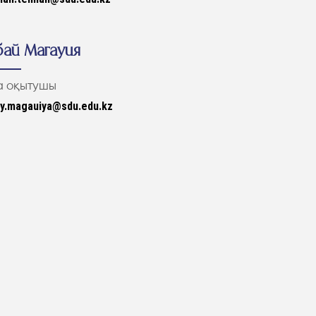
ай Магауия
а оқытушы
y.magauiya@sdu.edu.kz