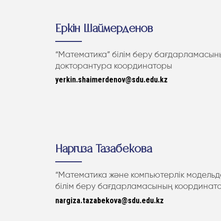
Еркін Шаймерденов
“Математика” білім беру бағдарламасын
докторантура координаторы
yerkin.shaimerdenov@sdu.edu.kz
Наргиза Тазабекова
“Математика және компьютерлік модельд
білім беру бағдарламасының координат
nargiza.tazabekova@sdu.edu.kz