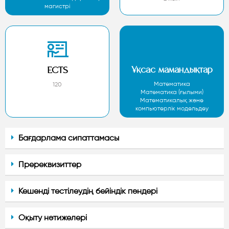
магистрі
Ұқсас мамандықтар
ECTS
Mатематика
120
Математика (ғылыми)
Математикалық және
компьютерлік модельдеу
Бағдарлама сипаттамасы
Пререквизиттер
Кешенді тестілеудің бейіндік пәндері
Оқыту нәтижелері