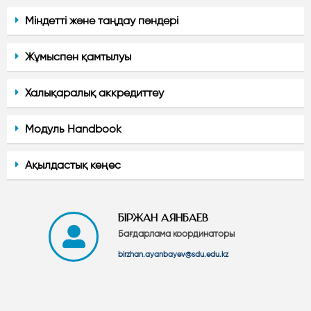
Міндетті және таңдау пәндері
Жұмыспен қамтылуы
Халықаралық аккредиттеу
Модуль Handbook
Ақылдастық кеңес
БІРЖАН АЯНБАЕВ
Бағдарлама координаторы
birzhan.ayanbayev@sdu.edu.kz