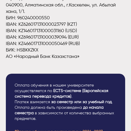
040900, Алматинская обл., г.Каскелен, ул. Абылай
хана, 1/1.
БИН: 960240000550
IBAN: KZ626017131000023797 (KZT)
IBAN: KZ146017131000031160 (USD)
IBAN: KZ696017131000039094 (EUR)
IBAN: KZ466017131000050469 (RUB)
БИК: HSBKKZKX
АО «Народный Банк Казахстана»
Оплата обучения в нашем университете
осуществляется по
ECTS
-системе (Европейская
система перевода кредитов)
.
Платеж взимается
за семестр или за учебный год
.
Оплата должна быть произведена
до начала
семестра
в зависимости от количества выбранных
предметов.