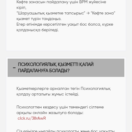
Көфте зонасын пайдалану үшін BPM жүйесіне
кіріп,
“Шаруашылық қызметке тапсырыс” → “Көфте зона”
қызмет түрін таңдаңыз.
Егер өтінімде көрсетілген уақыт бос болса, күрке
қолданысқа беріледі.
ПСИХОЛОГИЯЛЫҚ ҚЫЗМЕТТІ ҚАЛАЙ
ПАЙДАЛАНУҒА БОЛАДЫ?
Қызметкерлерге арналған тегін Психологиялық
қолдау орталығы жұмыс істейді.
Психологпен кездесу үшін төмендегі сілтеме
арқылы онлайн жазылуға болады:
clck.ru/38rAwR
Сіз өзіңізге ыңғайлы психологты және бос уақытты