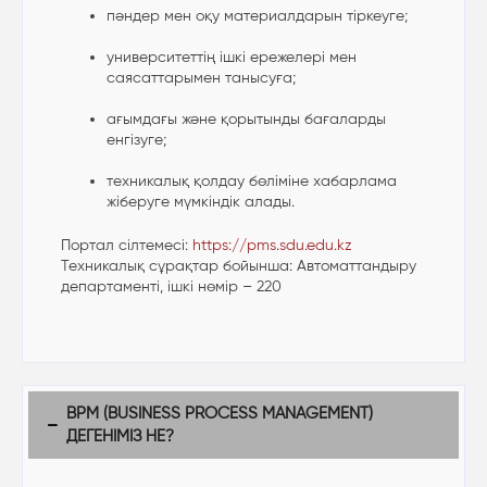
пәндер мен оқу материалдарын тіркеуге;
университеттің ішкі ережелері мен
саясаттарымен танысуға;
ағымдағы және қорытынды бағаларды
енгізуге;
техникалық қолдау бөліміне хабарлама
жіберуге мүмкіндік алады.
Портал сілтемесі:
https://pms.sdu.edu.kz
Техникалық сұрақтар бойынша: Автоматтандыру
департаменті, ішкі нөмір – 220
BPM (BUSINESS PROCESS MANAGEMENT)
ДЕГЕНІМІЗ НЕ?