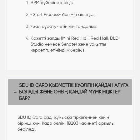
BPM жүйесіне кіріңіз;
«Start Process» бөлімін ашыңыз;
«Зал сұрату» өтінімін таңдаңыз;
Қажетті залды (Mini Red Hall, Red Hall, DLD
Studio немесе Senate) және уақытты
көрсетіп, өтінімді жіберіңіз.
SDU ID CARD ҚЫЗМЕТТІК КУӘЛІГІН ҚАЙДАН АЛУҒА
БОЛАДЫ ЖӘНЕ ОНЫҢ ҚАНДАЙ МҮМКІНДІКТЕРІ
БАР?
SDU ID Card сізді жұмысқа тіркегеннен кейін
бірінші күні Кадр бөлімі (B203 кабинет) арқылы
беріледі.