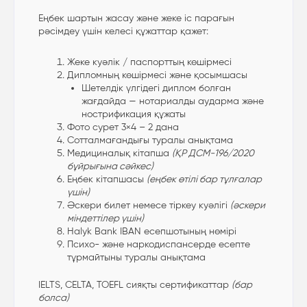
Еңбек шартын жасау және жеке іс парағын
рәсімдеу үшін келесі құжаттар қажет:
Жеке куәлік / паспорттың көшірмесі
Дипломның көшірмесі және қосымшасы
Шетелдік үлгідегі диплом болған
жағдайда — нотариалды аударма және
нострификация құжаты
Фото сурет 3×4 – 2 дана
Сотталмағандығы туралы анықтама
Медициналық кітапша
(ҚР ДСМ-196/2020
бұйрығына сәйкес)
Еңбек кітапшасы
(еңбек өтілі бар тұлғалар
үшін)
Әскери билет немесе тіркеу куәлігі
(әскери
міндеттілер үшін)
Halyk Bank IBAN есепшотының нөмірі
Психо- және наркодиспансерде есепте
тұрмайтыны туралы анықтама
IELTS, CELTA, TOEFL сияқты сертификаттар
(бар
болса)