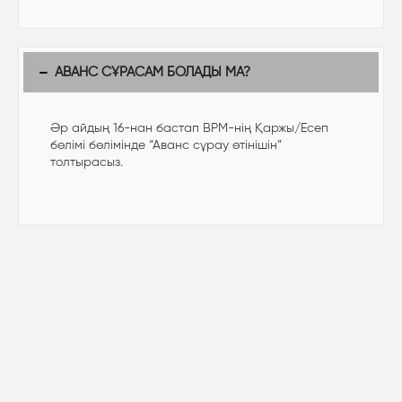
АВАНС СҰРАСАМ БОЛАДЫ МА?
Әр айдың 16-нан бастап BPM-нің Қаржы/Есеп
бөлімі бөлімінде “Аванс сұрау өтінішін”
толтырасыз.