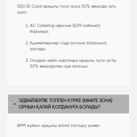
SDU ID Card арқылы түскі асқа 50% жеңілдік алу
үшін:
AC Catering офисіне (E219 кабинет)
барыңыз;
Қызметкерлер сізді асхана базасына
қосады;
Осыдан кейін картаңыз арқылы түскі асты
50% жеңілдікпен іше аласыз.
ЭДВАЙЗЕРЛІК ТОППЕН КҮРКЕ (КӨФТЕ ЗОНА)
ОРНЫН ҚАЛАЙ ҚОЛДАНУҒА БОЛАДЫ?
BPM жүйесі арқылы өтінім толтыру қажет.