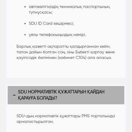
автокөлігіңіздің техникалық паспортының
түпнұсқасы;
SDU ID Card көшірмесі;
ұялы телефоныңыздың нөмірі.
Барлық қажетті ақпаратты қалдырғаннан кейін,
талон дайын болған соң, оны Еңбекті қорғау және
қауіпсіздік бөлімінен (кабинет С104) ала аласыз.
SDU НОРМАТИВТІК ҚҰЖАТТАРЫН ҚАЙДАН
ҚАРАУҒА БОЛАДЫ?
SDU-дың нормативтік құжаттары PMS порталында
орналастырылған.