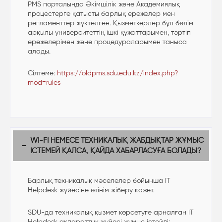
PMS порталында Әкімшілік және Академиялық
процестерге қатысты барлық ережелер мен
регламенттер жүктелген. Қызметкерлер бұл бөлім
арқылы университеттің ішкі құжаттарымен, тәртіп
ережелерімен және процедураларымен таныса
алады.
Сілтеме:
https://oldpms.sdu.edu.kz/index.php?
mod=rules
WI-FI НЕМЕСЕ ТЕХНИКАЛЫҚ ЖАБДЫҚТАР ЖҰМЫС
ІСТЕМЕЙ ҚАЛСА, ҚАЙДА ХАБАРЛАСУҒА БОЛАДЫ?
Барлық техникалық мәселелер бойынша IT
Helpdesk жүйесіне өтінім жіберу қажет.
SDU-да техникалық қызмет көрсетуге арналған IT
Helpdesk ақпараттық жүйесі жұмыс істейді: