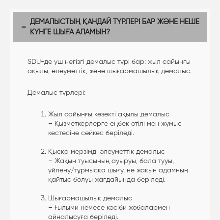
ДЕМАЛЫСТЫҢ ҚАНДАЙ ТҮРЛЕРІ БАР ЖӘНЕ НЕШЕ
КҮНГЕ ШЫҒА АЛАМЫН?
SDU-де үш негізгі демалыс түрі бар: жыл сайынғы
ақылы, әлеуметтік, және шығармашылық демалыс.
Демалыс түрлері:
Жыл сайынғы кезекті ақылы демалыс
– Қызметкерлерге еңбек өтілі мен жұмыс
кестесіне сәйкес беріледі.
Қысқа мерзімді әлеуметтік демалыс
– Жақын туысының ауыруы, бала тууы,
үйлену/тұрмысқа шығу, не жақын адамның
қайтыс болуы жағдайында беріледі.
Шығармашылық демалыс
– Ғылыми немесе кәсіби жобалармен
айналысуға беріледі.