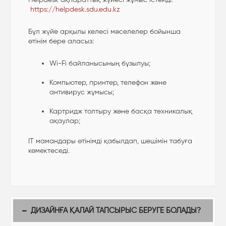
https://helpdesk.sdu.edu.kz
Бұл жүйе арқылы келесі мәселелер бойынша
өтінім бере аласыз:
Wi-Fi байланысының бұзылуы;
Компьютер, принтер, телефон және
антивирус жұмысы;
Картридж толтыру және басқа техникалық
ақаулар;
IT мамандары өтінімді қабылдап, шешімін табуға
көмектеседі.
ДИЗАЙНҒА ҚАЛАЙ ТАПСЫРЫС БЕРУГЕ БОЛАДЫ?