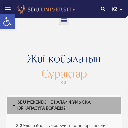
KZ
EN
Open toolbar
Жиі қойылатын
Сұрақтар
SDU
SDU МЕКЕМЕСІНЕ ҚАЛАЙ ЖҰМЫСҚА
ОРНАЛАСУҒА БОЛАДЫ?
SDU-дағы барлық бос жұмыс орындары ресми