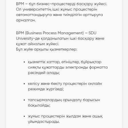
BPM – бұл бизнес-процестерді басқару жүйесі.
Ол университеттің ішкі жұмыс процестерін
автоматтандыруға және тиімділігін арттыруға
арналған.
BPM (Business Process Management) – SDU
University-де қолданылатын ішкі басқару және
құжат айналым жүйесі.
Бұл жүйе арқылы қызметкерлер:
қызметтік хаттар, өтініштер, бұйрықтар
сияқты құжаттарды электронды форматта
рәсімдей алады;
келісу және бекіту процестерін онлайн
режимде жүргізеді;
тапсырмалардың орындалу барысын
бақылайды;
жұмыс процестерін жылдам және ашық
ұйымдастырады.