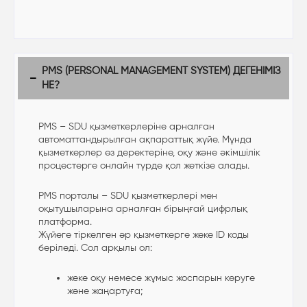
PMS (PERSONAL MANAGEMENT SYSTEM) ДЕГЕНІМІЗ
НЕ?
PMS – SDU қызметкерлеріне арналған
автоматтандырылған ақпараттық жүйе. Мұнда
қызметкерлер өз деректеріне, оқу және әкімшілік
процестерге онлайн түрде қол жеткізе алады.
PMS порталы – SDU қызметкерлері мен
оқытушыларына арналған бірыңғай цифрлық
платформа.
Жүйеге тіркелген әр қызметкерге жеке ID коды
беріледі. Сол арқылы ол:
жеке оқу немесе жұмыс жоспарын көруге
және жаңартуға;