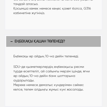
таңдай аласыз.
Қосымша көмек немесе кеңес қажет болса, G316
кабинетіне жүгініңіз.
ЕҢБЕКАҚЫ ҚАШАН ТӨЛЕНЕДІ?
Еңбекақы әр айдың 10-на дейін төленеді.
SDU-де қызметкерлердің еңбекақысы ресми
түрде есептеліп, ай сайынғы мерзім ішінде, яғни
әр айдың 10-на дейін банк шоттарына
аударылады.
Мереке немесе демалыс күндерімен сәйкес
келсе, төлем алдыңғы жұмыс күні жасалады.