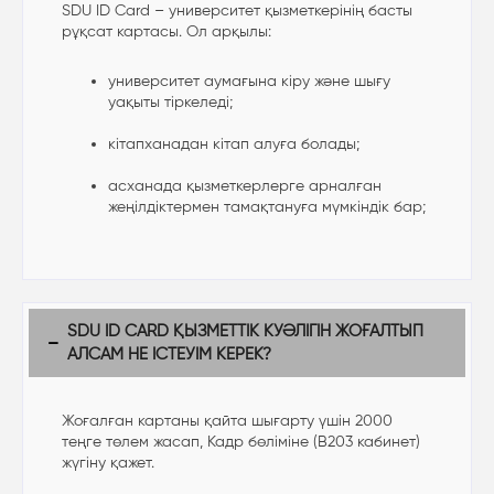
SDU ID Card – университет қызметкерінің басты
рұқсат картасы. Ол арқылы:
университет аумағына кіру және шығу
уақыты тіркеледі;
кітапханадан кітап алуға болады;
асханада қызметкерлерге арналған
жеңілдіктермен тамақтануға мүмкіндік бар;
SDU ID CARD ҚЫЗМЕТТІК КУӘЛІГІН ЖОҒАЛТЫП
АЛСАМ НЕ ІСТЕУІМ КЕРЕК?
Жоғалған картаны қайта шығарту үшін 2000
теңге төлем жасап, Кадр бөліміне (B203 кабинет)
жүгіну қажет.