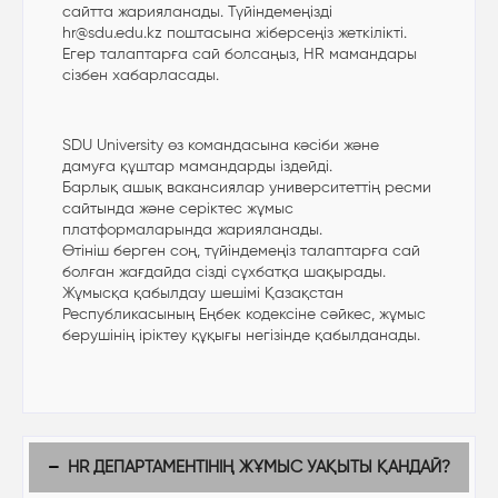
сайтта жарияланады. Түйіндемеңізді
hr@sdu.edu.kz поштасына жіберсеңіз жеткілікті.
Егер талаптарға сай болсаңыз, HR мамандары
сізбен хабарласады.
SDU University өз командасына кәсіби және
дамуға құштар мамандарды іздейді.
Барлық ашық вакансиялар университеттің ресми
сайтында және серіктес жұмыс
платформаларында жарияланады.
Өтініш берген соң, түйіндемеңіз талаптарға сай
болған жағдайда сізді сұхбатқа шақырады.
Жұмысқа қабылдау шешімі Қазақстан
Республикасының Еңбек кодексіне сәйкес, жұмыс
берушінің іріктеу құқығы негізінде қабылданады.
HR ДЕПАРТАМЕНТІНІҢ ЖҰМЫС УАҚЫТЫ ҚАНДАЙ?