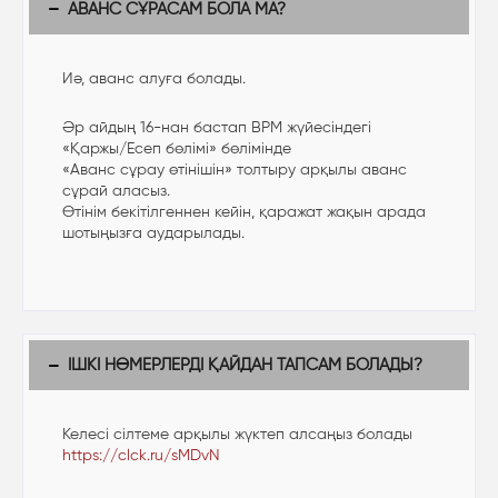
АВАНС СҰРАСАМ БОЛА МА?
Иә, аванс алуға болады.
Әр айдың 16-нан бастап BPM жүйесіндегі
«Қаржы/Есеп бөлімі» бөлімінде
«Аванс сұрау өтінішін» толтыру арқылы аванс
сұрай аласыз.
Өтінім бекітілгеннен кейін, қаражат жақын арада
шотыңызға аударылады.
ІШКІ НӨМЕРЛЕРДІ ҚАЙДАН ТАПСАМ БОЛАДЫ?
Келесі сілтеме арқылы жүктеп алсаңыз болады
https://clck.ru/sMDvN