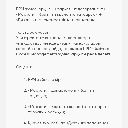
BPM жүйесі арқылы «Маркетинг департаменті» →
«Маркетинг бөлімінің қызметіне тапсырыс» →
«Дизайнға тапсырыс» өтінімін толтырыңыз.
Толығырақ жауап:
Университетке қатысты іс-шараларды
ұйымдастыру кезінде дизайн материалдары
қажет болған жағдайда, тапсырыс BPM (Business
Process Management) жүйесі арқылы рәсімделеді.
Ол үшін:
BPM жүйесіне кіріңіз;
«Маркетинг департаменті» бөлімін
таңдаңыз;
«Маркетинг бөлімінің қызметіне тапсырыс»
тармағын басыңыз;
Қызмет түрі ретінде «Дизайнға тапсырыс»