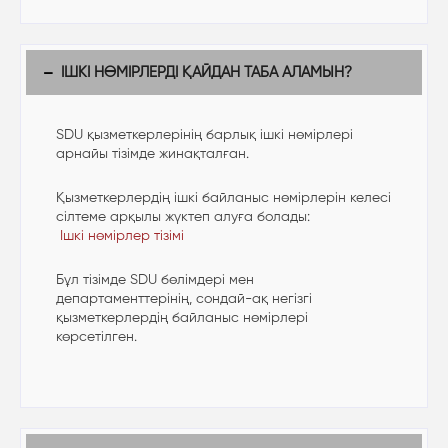
ІШКІ НӨМІРЛЕРДІ ҚАЙДАН ТАБА АЛАМЫН?
SDU қызметкерлерінің барлық ішкі нөмірлері
арнайы тізімде жинақталған.
Қызметкерлердің ішкі байланыс нөмірлерін келесі
сілтеме арқылы жүктеп алуға болады:
Ішкі нөмірлер тізімі
Бұл тізімде SDU бөлімдері мен
департаменттерінің, сондай-ақ негізгі
қызметкерлердің байланыс нөмірлері
көрсетілген.