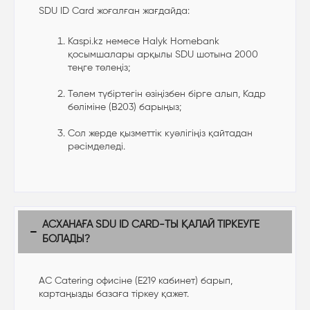
SDU ID Card жоғалған жағдайда:
Kaspi.kz немесе Halyk Homebank
қосымшалары арқылы SDU шотына 2000
теңге төлеңіз;
Төлем түбіртегін өзіңізбен бірге алып, Кадр
бөліміне (B203) барыңыз;
Сол жерде қызметтік куәлігіңіз қайтадан
рәсімделеді.
АСХАНАҒА SDU ID CARD-ТЫ ҚАЛАЙ ТІРКЕУГЕ
БОЛАДЫ?
AC Catering офисіне (E219 кабинет) барып,
картаңызды базаға тіркеу қажет.