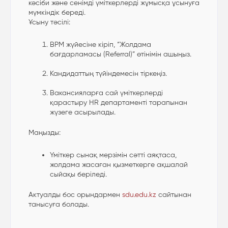
кәсіби және сенімді үміткерлерді жұмысқа ұсынуға
мүмкіндік береді.
Ұсыну тәсілі:
BPM жүйесіне кіріп, “Жолдама
бағдарламасы (Referral)” өтінімін ашыңыз.
Кандидаттың түйіндемесін тіркеңіз.
Вакансияларға сай үміткерлерді
қарастыру HR департаменті тарапынан
жүзеге асырылады.
Маңызды:
Үміткер сынақ мерзімін сәтті аяқтаса,
жолдама жасаған қызметкерге ақшалай
сыйақы беріледі.
Актуалды бос орындармен
sdu.edu.kz
сайтынан
танысуға болады.