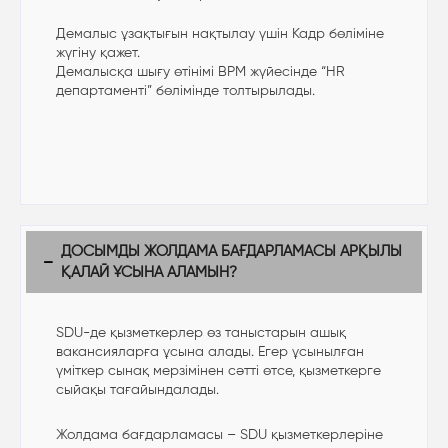
Демалыс ұзақтығын нақтылау үшін Кадр бөліміне
жүгіну қажет.
Демалысқа шығу өтінімі BPM жүйесінде “HR
департаменті” бөлімінде толтырылады.
ДОСЫМДЫ ЖОЛДАМА БАҒДАРЛАМАСЫ АРҚЫЛЫ
ҚАЛАЙ ҰСЫНА АЛАМЫН?
SDU-де қызметкерлер өз таныстарын ашық
вакансияларға ұсына алады. Егер ұсынылған
үміткер сынақ мерзімінен сәтті өтсе, қызметкерге
сыйақы тағайындалады.
Жолдама бағдарламасы – SDU қызметкерлеріне