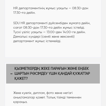
HR департаментінің жұмыс уақыты — 08:30-дан
17:30-ға дейін.
SDU HR департаменті дүйсенбіден жұмаға дейін,
сағат 08:30-дан 17:30-ға дейін жұмыс істейді.
Түскі үзіліс уақыты — 13:00-ден 14:00-ге дейін.
Демалыс күндері (сенбі және жексенбі)
департамент жұмыс істемейді.
ҚЫЗМЕТКЕРДІҢ ЖЕКЕ ПАРАҒЫН ЖӘНЕ ЕҢБЕК
ШАРТЫН РӘСІМДЕУ ҮШІН ҚАНДАЙ ҚҰЖАТТАР
ҚАЖЕТ?
Жеке куәлік, диплом, фото және негізгі
анықтамалар қажет. Толық тізімді төменнен
қараңыз.