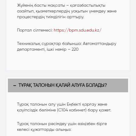
Жүйенің басты мақсаты – қағазбастылықты
азайтып, қызметкерлердің уақытын үнемдеу және
процестердің тиімділігін арттыру.
Портал сілтемесі:
https://bpm.sdu.edu.kz/
Техникалық сұрақтар бойынша: Автоматтандыру
департаменті, ішкі нөмір – 220
ТҰРАҚ ТАЛОНЫН ҚАЛАЙ АЛУҒА БОЛАДЫ?
Тұрақ талонын алу үшін Еңбекті қорғау және
қауіпсіздік бөліміне (С104 кабинет) бару қажет.
Тұрақ талонын рәсімдеу үшін өзіңізбен бірге
келесі құжаттарды алыңыз: