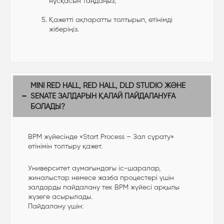
нұсқасын таңдаңыз;
Қажетті ақпаратты толтырып, өтінімді
жіберіңіз.
MINI RED HALL, RED HALL, DLD STUDIO ЖӘНЕ
SENATE ЗАЛДАРЫН ҚАЛАЙ ПАЙДАЛАНУҒА
БОЛАДЫ?
BPM жүйесінде «Start Process – Зал сұрату»
өтінімін толтыру қажет.
Университет аумағындағы іс-шаралар,
жиналыстар немесе жазба процестері үшін
залдарды пайдалану тек BPM жүйесі арқылы
жүзеге асырылады.
Пайдалану үшін: