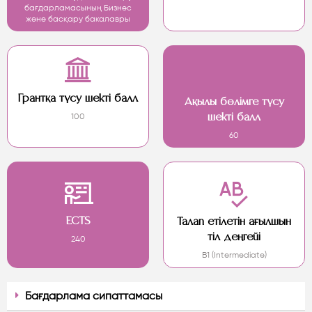
бағдарламасының Бизнес
және басқару бакалавры
Грантқа түсу шекті балл
Ақылы бөлімге түсу
100
шекті балл
60
ECTS
Талап етілетін ағылшын
тіл деңгейі
240
B1 (Intermediate)
Бағдарлама сипаттамасы