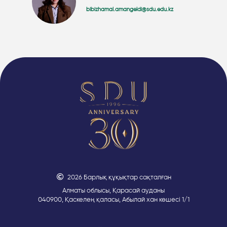
bibizhamal.amangeldi@sdu.edu.kz
2026 Барлық құқықтар сақталған
Алматы облысы, Қарасай ауданы
040900, Қаскелең қаласы, Абылай хан көшесі 1/1