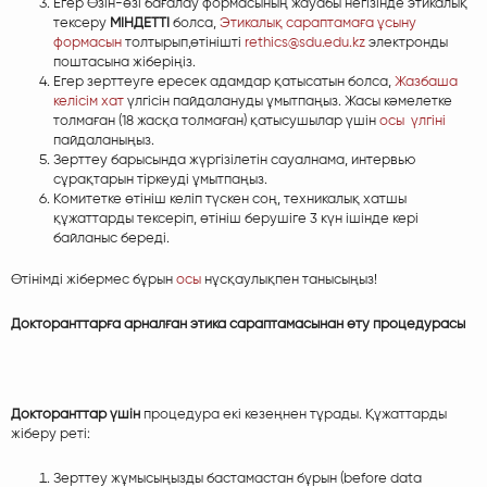
Егер Өзін-өзі бағалау формасының жауабы негізінде
этикалық
тексеру
МІНДЕТТІ
болса,
Этикалық сараптамаға ұсыну
формасын
толтырып,өтінішті
rethics@sdu.edu.kz
электронды
поштасына жіберіңіз.
Егер зерттеуге ересек адамдар қатысатын болса,
Жазбаша
келісім хат
үлгісін пайдалануды ұмытпаңыз.
Жасы кәмелетке
толмаған (18 жасқа толмаған) қатысушылар үшін
осы үлгіні
пайдаланыңыз.
Зерттеу барысында жүргізілетін сауалнама, интервью
сұрақтарын тіркеуді ұмытпаңыз.
Комитетке өтініш келіп түскен соң, техникалық хатшы
құжаттарды тексеріп, өтініш берушіге 3 күн ішінде кері
байланыс береді.
Өтінімді жібермес бұрын
осы
нұсқаулықпен танысыңыз!
Докторанттарға арналған этика сараптамасынан өту процедурасы
Докторанттар үшін
процедура екі кезеңнен тұрады. Құжаттарды
жіберу реті:
Зерттеу жұмысыңызды бастамастан бұрын (before data