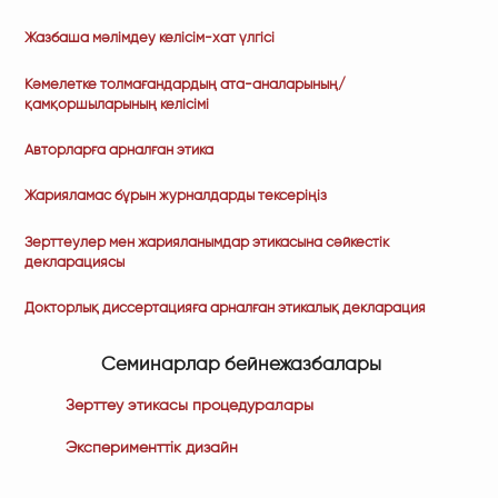
Жазбаша мәлімдеу келісім-хат үлгісі
Кәмелетке толмағандардың ата-аналарының/
қамқоршыларының келісімі
Авторларға арналған этика
Жарияламас бұрын журналдарды тексеріңіз
Зерттеулер мен жарияланымдар этикасына сәйкестік
декларациясы
Докторлық диссертацияға арналған этикалық декларация
C
еминарлар
бейнежазбалары
Зерттеу этикасы процедуралары
Эксперименттік дизайн