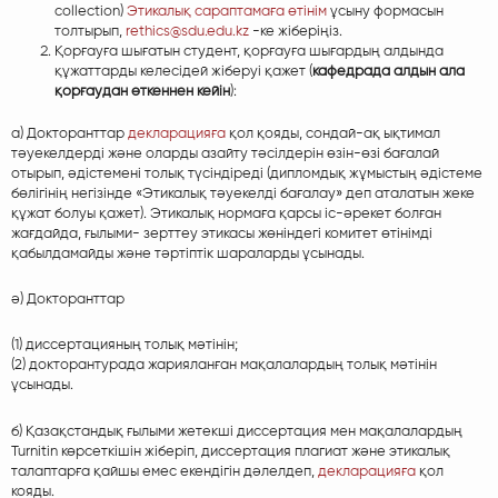
collection)
Этикалық сараптамаға өтінім
ұсыну формасын
толтырып,
rethics@sdu.edu.kz
-ке жіберіңіз.
Қорғауға шығатын студент, қорғауға шығардың алдында
құжаттарды келесідей жіберуі қажет (
кафедрада алдын ала
қорғаудан өткеннен кейін
):
а) Докторанттар
декларацияға
қол қояды, сондай-ақ ықтимал
тәуекелдерді және оларды азайту тәсілдерін өзін-өзі бағалай
отырып, әдістемені толық түсіндіреді (дипломдық жұмыстың әдістеме
бөлігінің негізінде «Этикалық тәуекелді бағалау» деп аталатын жеке
құжат болуы қажет). Этикалық нормаға қарсы іс-әрекет болған
жағдайда, ғылыми- зерттеу этикасы жөніндегі комитет өтінімді
қабылдамайды және тәртіптік шараларды ұсынады.
ә) Докторанттар
(1) диссертацияның толық мәтінін;
(2) докторантурада жарияланған мақалалардың толық мәтінін
ұсынады.
б) Қазақстандық ғылыми жетекші диссертация мен мақалалардың
Turnitin көрсеткішін жіберіп, диссертация плагиат және этикалық
талаптарға қайшы емес екендігін дәлелдеп,
декларацияға
қол
кояды.