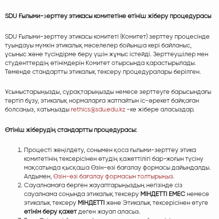
SDU Ғылыми-
з
ерттеу этикасы комитетіне өтініш жіберу процедурасы
SDU Ғылыми-зерттеу этикасы комитеті (Комитет) зерттеу процесінде
туындауы мүмкін этикалық мәселелер бойынша кері байланыс,
ұсыныс және түсіндірме беру үшін жұмыс істейді. Зерттеушілер мен
студенттердің өтінімдерін Комитет отырсында қарастырылады.
Төменде стандартты этикалық тексеру процедуралары берілген.
Ұсыныстарыңызды, сұрақтарыңызды немесе зерттеуге барысындағы
тәртіп бұзу, этикалық нормаларға жатпайтын іс-әрекет байқаған
болсаңыз, хатыңызды
rethics@sdu.edu.kz
-ке жібере аласыздар.
Өтініш жіберудің стандартты процедурасы:
Процесті жеңілдету, сонымен қоса ғылыми-зерттеу этика
комитетінің тексерісінен өтудің қажеттілігі бар-жоғын түсіну
мақсатында қысқаша Өзін-өзі бағалау формасы дайындалды.
Алдымен,
Өзін-өзі бағалау формасын толтырыңыз.
Сауалнамаға берген жауаптарыңыздың негізінде сіз
сауалнама соңында этикалық тексеру
МІНДЕТТІ ЕМЕС
немесе
этикалық тексеру
МІНДЕТТІ
және Этикалық тексерісінен өтуге
өтінім беру қажет
деген жауап аласыз.