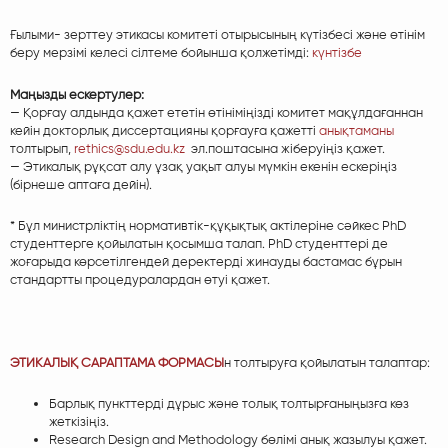
Ғылыми- зерттеу этикасы комитеті отырысының күтізбесі және өтінім
беру мерзімі келесі сілтеме бойынша қолжетімді:
күнтізбе
Маңызды ескертулер:
— Қорғау алдында қажет ететін өтініміңізді комитет мақұлдағаннан
кейін докторлық диссертацияны қорғауға қажетті
анықтаманы
толтырып,
rethics@sdu.edu.kz
эл.поштасына жіберуіңіз қажет.
— Этикалық рұқсат алу ұзақ уақыт алуы мүмкін екенін ескеріңіз
(бірнеше аптаға дейін).
* Бұл министрліктің нормативтік-құқықтық актілеріне сәйкес PhD
студенттерге қойылатын қосымша талап. PhD студенттері де
жоғарыда көрсетілгендей деректерді жинауды бастамас бұрын
стандартты процедуралардан өтуі қажет.
ЭТИКАЛЫҚ САРАПТАМА ФОРМАСЫ
н толтыруға қойылатын талаптар:
Барлық пункттерді дұрыс және толық толтырғаныңызға көз
жеткізіңіз.
Research Design and Methodology бөлімі анық жазылуы қажет.