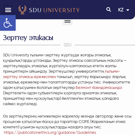
KZ
EN
Open toolbar
Зерттеу этикасы
SDU
SDU University ғылыми-зерттеу жүргізуде жоғары этикалық
құндылықтарды ұстанады. Зерттеу этикасы саясатының мақсаты –
зерттеулердің этикалық жүргізілуін қамтамасыз ететін жалпы
принциптерін айқындау.
Зерттеушілер университеттің
ғылыми-
зерттеу этикасы ережесімен
танысып, зерттеу барысында барлық
этикалық ережелер мен талаптаптарды ұстануы тиіс. Университетте
адам қатысуымен болатын зерттеулер
Белмонт баяндамасында
(Зерттелетін адам субъектілерін қорғауға арналған этикалық
принциптер мен нұсқаулықтар) белгіленген этикалық қағидаға
сәйкес жүргізіледі.
Өз зерттеулерінің нәтижелерін жариялау кезінде авторлар және осы
процеске қатысатын басқа да тараптар COPE (Жарияланым этика
комитеті) ұсынған нұсқаулықтарды назарға алуы тиіс.
https://publicationethics.org/guidance/Guidelines