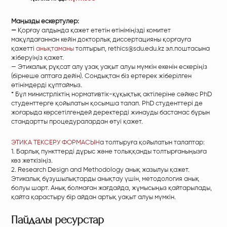
Маңызды ескертулер:
—
Қорғау алдында қажет ететін өтініміңізді комитет
мақұлдағаннан кейін докторлық диссертацияны қорғауға
қажетті
анықтаманы
толтырып,
rethics@sdu.edu.kz
эл.поштасына
жіберуіңіз қажет.
— Этикалық рұқсат алу ұзақ уақыт алуы мүмкін екенін ескеріңіз
(бірнеше аптаға дейін). Сондықтан біз ертерек жіберілген
өтінімдерді құптаймыз.
* Бұл министрліктің нормативтік-құқықтық актілеріне сәйкес PhD
студенттерге қойылатын қосымша талап. PhD студенттері де
жоғарыда көрсетілгендей деректерді жинауды бастамас бұрын
стандартты процедуралардан өтуі қажет.
ЭТИКА ТЕКСЕРУ ФОРМАСЫН
а толтыруға қойылатын талаптар:
1.
Барлық пункттерді дұрыс және толыққанды толтырғаныңызға
көз жеткізіңіз.
2.
Research Design and Methodology анық жазылуы қажет.
Этикалық бұзушылықтарды анықтау үшін, методология анық
болуы шарт. Анық болмаған жағдайда, жұмысыңыз қайтарылады,
қайта қарастыру бір айдан артық уақыт алуы мүмкін.
Пайдалы ресурстар