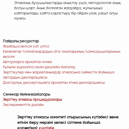
Этикалық бұзушылықтарды анықтау үшін, методология анық
болуы шарт. Анық болмаған жағдайда, жұмысыңыз
қайтарылады, қайта қарастыру бір айдан ұзақ уақыт алуы
мүмкін.
Пайдалы ресурстар
Жазбаша келісім хат үлгісі
Кәмелетке толмағандардың ата-аналарының/қамқоршыларының
келсімі
Авторларға арналған этика
Ғылыми журналға сенім деңгейін бағалау
Зерттеулер мен жарияланымдар этикасына сәйкестік бойынша
автордың декларациясы
Докторлық диссертацияға арналған этика декларациясы
Семинар бейнежазбалары
Зерттеу этикасы процедуралары
Эксперименттік дизайн
Зерттеу этикасы комитеті отырысының күтізбесі және
өтінім беру мерзімі келесі сілтеме бойынша
қолжетімді:
күнтізбе