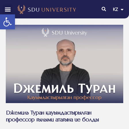
KZ
EN
Open toolbar
Джемиль Туран қауымдастырылған
профессор ғылыми атағына ие болды