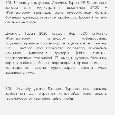
SDU University оқытушысы Джемиль Туран ҚР Ғылым және
жоғары білім министрлігінің шешімімен 21100 –
«Компьютерлік ғылымдар және информатика» бағыты
бойынша қауымдастырылған профессор (доцент) ғылыми
атағына ие болды.
Джемиль Туран 2020 жылдан бері SDU University
«Компьютерлік ғылымдар» кафедрасында
қауымдастырылған профессор ретінде қызмет етіп келеді.
Ол – Electrical and Computer Engineering мамандығы
бойынша философия докторы (PhD), ғылыми-
педагогикалық тәжірибесі 17 жылды құрайды.Ғалымның
зерттеу еңбектері Scopus дерекқорына тіркелген беделді
халықаралық ғылыми журналдарда тұрақты түрде
жарияланып жүр.
SDU University ұжымы Джемиль Туранды осы маңызды
жетістігімен шын жүректен құттықтайды және алдағы
ғылыми-зерттеу қызметіне табыс тілейді!