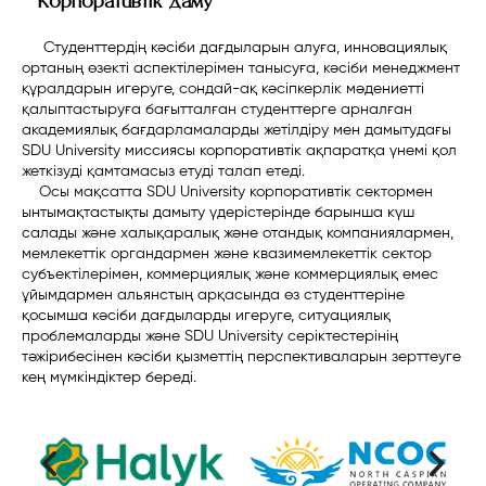
Корпоративтік даму
Студенттердің кәсіби дағдыларын алуға, инновациялық
ортаның өзекті аспектілерімен танысуға, кәсіби менеджмент
құралдарын игеруге, сондай-ақ кәсіпкерлік мәдениетті
қалыптастыруға бағытталған студенттерге арналған
академиялық бағдарламаларды жетілдіру мен дамытудағы
SDU University миссиясы корпоративтік ақпаратқа үнемі қол
жеткізуді қамтамасыз етуді талап етеді.
Осы мақсатта SDU University корпоративтік сектормен
ынтымақтастықты дамыту үдерістерінде барынша күш
салады және халықаралық және отандық компаниялармен,
мемлекеттік органдармен және квазимемлекеттік сектор
субъектілерімен, коммерциялық және коммерциялық емес
ұйымдармен альянстың арқасында өз студенттеріне
қосымша кәсіби дағдыларды игеруге, ситуациялық
проблемаларды және SDU University серіктестерінің
тәжірибесінен кәсіби қызметтің перспективаларын зерттеуге
кең мүмкіндіктер береді.