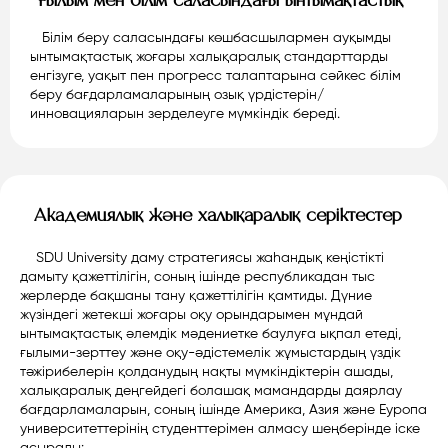
Ғылым мен білім саласындағы ынтымақтастық
Білім беру саласындағы көшбасшылармен ауқымды
ынтымақтастық жоғары халықаралық стандарттарды
енгізуге, уақыт пен прогресс талаптарына сәйкес білім
беру бағдарламаларының озық үрдістерін/
инновацияларын зерделеуге мүмкіндік береді.
Академиялық және халықаралық серіктестер
SDU University даму стратегиясы жаһандық кеңістікті
дамыту қажеттілігін, соның ішінде республикадан тыс
жерлерде бақшаны тану қажеттілігін қамтиды. Дүние
жүзіндегі жетекші жоғары оқу орындарымен мұндай
ынтымақтастық әлемдік мәдениетке баулуға ықпал етеді,
ғылыми-зерттеу және оқу-әдістемелік жұмыстардың үздік
тәжірибелерін қолданудың нақты мүмкіндіктерін ашады,
халықаралық деңгейдегі болашақ мамандарды даярлау
бағдарламаларын, соның ішінде Америка, Азия және Еуропа
университеттерінің студенттерімен алмасу шеңберінде іске
асырады: