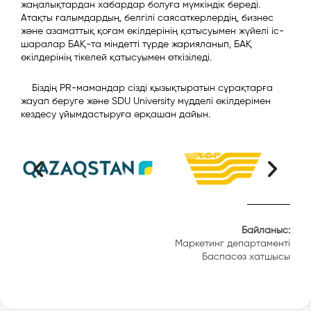
жаңалықтардан хабардар болуға мүмкіндік береді.
Атақты ғалымдардың, белгілі саясаткерлердің, бизнес
және азаматтық қоғам өкілдерінің қатысуымен жүйелі іс-
шаралар БАҚ-та міндетті түрде жарияланып, БАҚ
өкілдерінің тікелей қатысуымен өткізіледі.
Біздің PR-мамандар сізді қызықтыратын сұрақтарға
жауап беруге және SDU University мүдделі өкілдерімен
кездесу ұйымдастыруға әрқашан дайын.
Байланыс:
Маркетинг департаменті
Баспасөз хатшысы