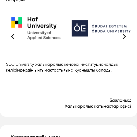
SDU University халықаралық кеңсесі институционалдық
келісімдердің ынтымақтастығына қуанышты болады.
Байланыс:
Халықаралық қатынастар офисі