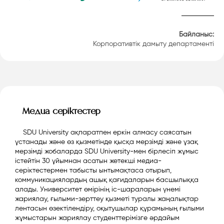
Байланыс:
Корпоративтік дамыту департаменті
Медиа серіктестер
SDU University ақпаратпен еркін алмасу саясатын
ұстанады және өз қызметінде қысқа мерзімді және ұзақ
мерзімді жобаларда SDU University-мен бірлесіп жұмыс
істейтін 30 ұйымнан асатын жетекші медиа-
серіктестермен табысты ынтымақтаса отырып,
коммуникациялардың ашық қағидаларын басшылыққа
алады. Университет өмірінің іс-шараларын үнемі
жариялау, ғылыми-зерттеу қызметі туралы жаңалықтар
лентасын өзектілендіру, оқытушылар құрамының ғылыми
жұмыстарын жариялау студенттерімізге әрдайым