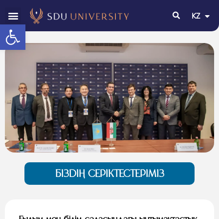
KZ
EN
Open toolbar
БІЗДІҢ СЕРІКТЕСТЕРІМІЗ